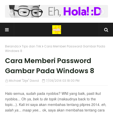
Beranda
Tips dan Trik
Cara Memberi Password Gambar Pada
Windows 8
Cara Memberi Password
Gambar Pada Windows 8
Michael "Dije" David
7/09/2014 03:18:00 PM
Halo semua, sudah pada nyoblos? WNI yang baik, pasti ikut
nyoblos... Oh ya,
bek tu de topik
(maksudnya back to the
topic...). Kali ini saya akan membahas tentang pilpres 2014.
eh,
salah ya
...
maap yee...
ok, saya akan membahas tentang cara