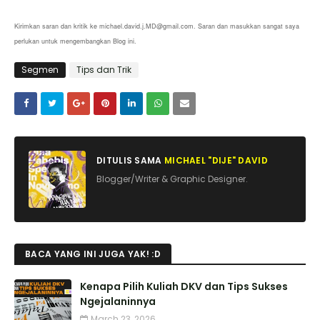
Kirimkan saran dan kritik ke michael.david.j.MD@gmail.com. Saran dan masukkan sangat saya
perlukan untuk mengembangkan Blog ini.
Segmen
Tips dan Trik
DITULIS SAMA
MICHAEL "DIJE" DAVID
Blogger/Writer & Graphic Designer.
BACA YANG INI JUGA YAK! :D
Kenapa Pilih Kuliah DKV dan Tips Sukses
Ngejalaninnya
March 23, 2026