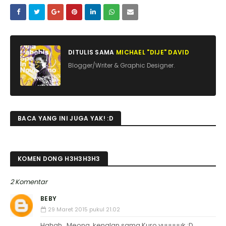
DITULIS SAMA
MICHAEL "DIJE" DAVID
Blogger/Writer & Graphic Designer.
BACA YANG INI JUGA YAK! :D
KOMEN DONG H3H3H3H3
2 Komentar
BEBY
29 Maret 2015 pukul 21.02
Hahah.. Meong, kenalan sama Kuro yuuuuuk :D