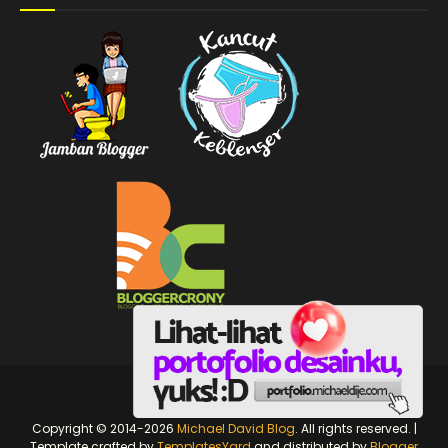
michaeldije.com
Copyright © 2014-2026
Michael David Blog
. All rights reserved. |
Template crafted by
TemplatesYard
and distributed by
Blogger