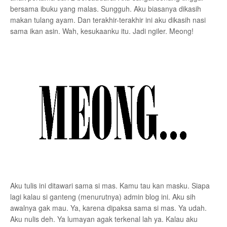
bersama ibuku yang malas. Sungguh. Aku biasanya dikasih
makan tulang ayam. Dan terakhir-terakhir ini aku dikasih nasi
sama ikan asin. Wah, kesukaanku itu. Jadi ngiler. Meong!
Aku tulis ini ditawari sama si mas. Kamu tau kan masku. Siapa
lagi kalau si ganteng (menurutnya) admin blog ini. Aku sih
awalnya gak mau. Ya, karena dipaksa sama si mas. Ya udah.
Aku nulis deh. Ya lumayan agak terkenal lah ya. Kalau aku