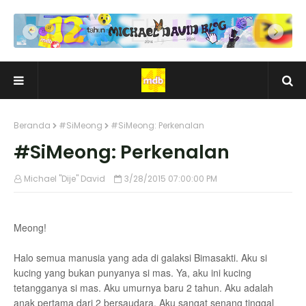
Beranda
#SiMeong
#SiMeong: Perkenalan
#SiMeong: Perkenalan
Michael "Dije" David
3/28/2015 07:00:00 PM
Meong!
Halo semua manusia yang ada di galaksi Bimasakti. Aku si
kucing yang bukan punyanya si mas. Ya, aku ini kucing
tetangganya si mas. Aku umurnya baru 2 tahun. Aku adalah
anak pertama dari 2 bersaudara. Aku sangat senang tinggal