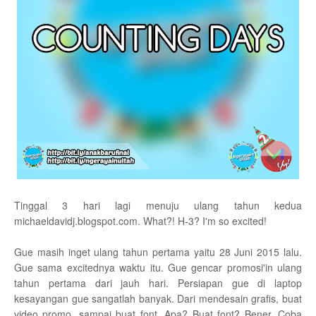
Tinggal 3 hari lagi menuju ulang tahun kedua
michaeldavidj.blogspot.com. What?! H-3? I'm so excited!
Gue masih inget ulang tahun pertama yaitu 28 Juni 2015 lalu.
Gue sama excitednya waktu itu. Gue gencar promosi'in ulang
tahun pertama dari jauh hari. Persiapan gue di laptop
kesayangan gue sangatlah banyak. Dari mendesain grafis, buat
video promo, sampai buat font. Apa? Buat font? Bener. Coba