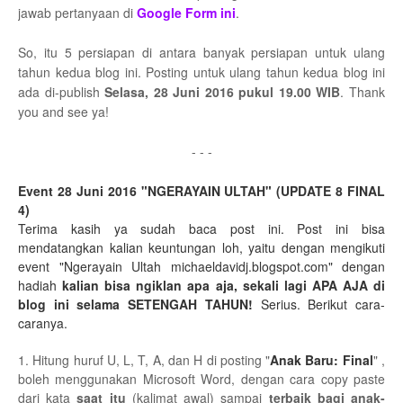
jawab pertanyaan di
Google Form ini
.
So, itu 5 persiapan di antara banyak persiapan untuk ulang
tahun kedua blog ini. Posting untuk ulang tahun kedua blog ini
ada di-publish
Selasa, 28 Juni 2016 pukul 19.00 WIB
. Thank
you and see ya!
- - -
Event 28 Juni 2016 "NGERAYAIN ULTAH" (UPDATE 8 FINAL
4)
Terima kasih ya sudah baca post ini. Post ini bisa
mendatangkan kalian keuntungan loh, yaitu dengan mengikuti
event "Ngerayain Ultah michaeldavidj.blogspot.com" dengan
hadiah
kalian bisa ngiklan apa aja, sekali lagi APA AJA di
blog ini selama SETENGAH TAHUN!
Serius. Berikut cara-
caranya.
1. Hitung huruf U, L, T, A, dan H di posting "
Anak Baru: Final
" ,
boleh menggunakan Microsoft Word, dengan cara copy paste
dari kata
saat itu
(kalimat awal) sampai
terbaik bagi anak-