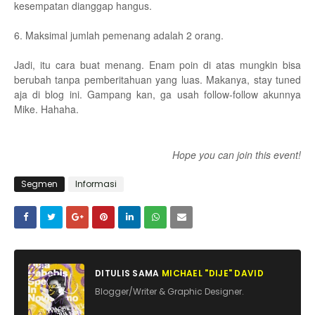
kesempatan dianggap hangus.
6. Maksimal jumlah pemenang adalah 2 orang.
Jadi, itu cara buat menang. Enam poin di atas mungkin bisa
berubah tanpa pemberitahuan yang luas. Makanya, stay tuned
aja di blog ini. Gampang kan, ga usah follow-follow akunnya
Mike. Hahaha.
Hope you can join this event!
Segmen
Informasi
DITULIS SAMA
MICHAEL "DIJE" DAVID
Blogger/Writer & Graphic Designer.