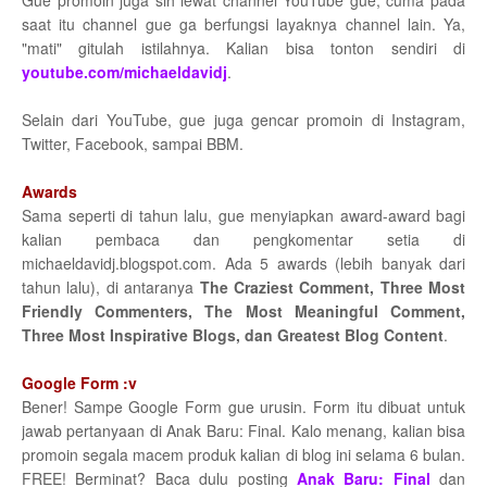
Gue promoin juga sih lewat channel YouTube gue, cuma pada
saat itu channel gue ga berfungsi layaknya channel lain. Ya,
"mati" gitulah istilahnya. Kalian bisa tonton sendiri di
youtube.com/michaeldavidj
.
Selain dari YouTube, gue juga gencar promoin di Instagram,
Twitter, Facebook, sampai BBM.
Awards
Sama seperti di tahun lalu, gue menyiapkan award-award bagi
kalian pembaca dan pengkomentar setia di
michaeldavidj.blogspot.com. Ada 5 awards (lebih banyak dari
tahun lalu), di antaranya
The Craziest Comment, Three Most
Friendly Commenters, The Most Meaningful Comment,
Three Most Inspirative Blogs, dan Greatest Blog Content
.
Google Form :v
Bener! Sampe Google Form gue urusin. Form itu dibuat untuk
jawab pertanyaan di Anak Baru: Final. Kalo menang, kalian bisa
promoin segala macem produk kalian di blog ini selama 6 bulan.
FREE! Berminat? Baca dulu posting
Anak Baru: Final
dan