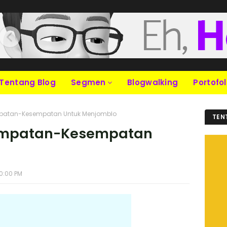
Tentang Blog
Segmen
Blogwalking
Portofol
patan-Kesempatan Untuk Menjomblo
TEN
empatan-Kesempatan
0:00 PM