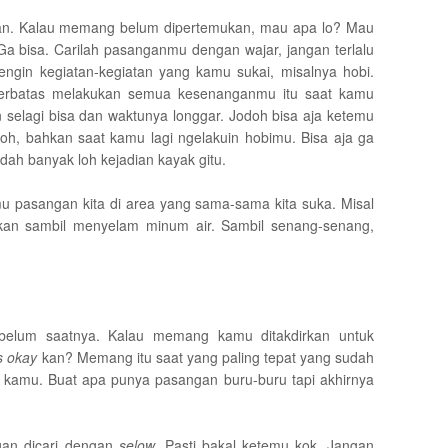
angan. Kalau memang belum dipertemukan, mau apa lo? Mau
Ga bisa. Carilah pasanganmu dengan wajar, jangan terlalu
rengin kegiatan-kegiatan yang kamu sukai, misalnya hobi.
t terbatas melakukan semua kesenanganmu itu saat kamu
selagi bisa dan waktunya longgar. Jodoh bisa aja ketemu
loh, bahkan saat kamu lagi ngelakuin hobimu. Bisa aja ga
dah banyak loh kejadian kayak gitu.
mu pasangan kita di area yang sama-sama kita suka. Misal
akan sambil menyelam minum air. Sambil senang-senang,
belum saatnya. Kalau memang kamu ditakdirkan untuk
's okay
kan? Memang itu saat yang paling tepat yang sudah
 kamu. Buat apa punya pasangan buru-buru tapi akhirnya
gan dicari dengan
selow
. Pasti bakal ketemu kok. Jangan