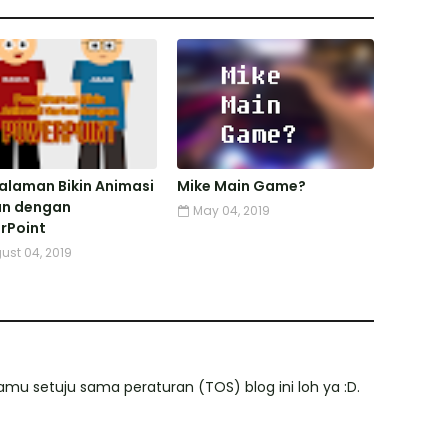
alaman Bikin Animasi
Mike Main Game?
un dengan
May 04, 2019
rPoint
ust 04, 2019
mu setuju sama peraturan (TOS) blog ini loh ya :D.