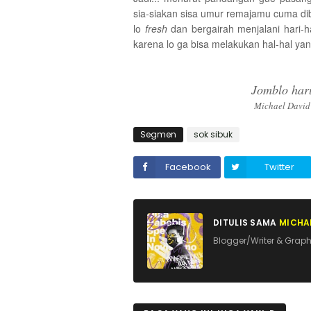
sia-siakan sisa umur remajamu cuma dibu
lo
fresh
dan bergairah menjalani hari-ha
karena lo ga bisa melakukan hal-hal yan
Jomblo haru
Michael David
Segmen
sok sibuk
Facebook
Twitter
DITULIS SAMA
MICHAE
Blogger/Writer & Graph