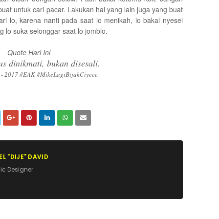
at untuk cari pacar. Lakukan hal yang lain juga yang buat
ri lo, karena nanti pada saat lo menikah, lo bakal nyesel
g lo suka selonggar saat lo jomblo.
Quote Hari Ini
s dinikmati, bukan disesali.
 - 2017 #EAK #MikeLagiBijakCiyeee
L "DIJE" DAVID
ic Designer.