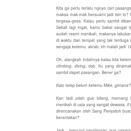
Kita ga perlu terlalu ngoyo cari pas
maksa mak-mak bersuami jadi istri lo? 
tergesa-gesa. Kalau perlu sambil diba
Sekali lagi ingat, kamu bakal sanga
sudah resmi menikah, makanya lakukan 
di waktu dan tempat yang tak terduga 
sengaja ketemu, akrab, eh malah jadi. U
Oh, alangkah indahnya kalau kita kete
climbing
,
diving
, dsb. Itu yang dinam
sambil dapet pasangan. Bener ga?
Kalo tetep belum ketemu Mike, gimana?
Kan tadi udah gue bilang, memang 
menikah di usia yang sangat dewasa,
it
direncanakan oleh Sang Penjodoh buat
berantakan?
Jadi... menurut pandangan gue pasan