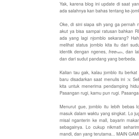
Yak, karena blog ini update di saat ya
ada salahnya kan bahas tentang ke-jom
Oke, di sini siapa sih yang ga pernah 
akut ya bisa sampai ratusan bahkan 
ada yang lagi njomblo sekarang? Ha
melihat status jomblo kita itu dari su
identik dengan ngenes,
free
, dan la
hatin
dan dari sudut pandang yang berbeda.
Kalian tau gak, kalau jomblo itu berk
baru disadarkan saat menulis ini :v.
kita untuk menerima pendamping hidup
Pasangan rugi, kamu pun rugi. Pasanga
Menurut gue, jomblo itu lebih bebas 
masuk dalam waktu yang singkat. Lo ju
misal nganterin ke mall, bayarin makan
sebagainya. Lo cukup nikmati sehar
mandi, dan yang terutama... MAIN G