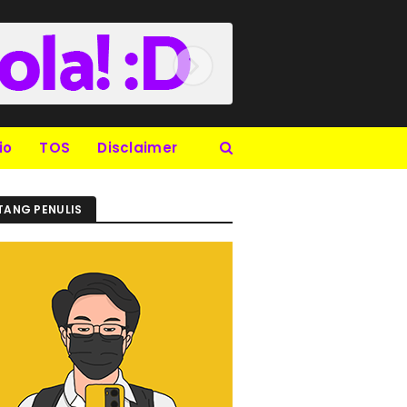
io
TOS
Disclaimer
TANG PENULIS