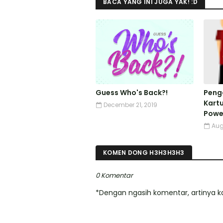
BACA YANG INI JUGA YAK! :D
Guess Who's Back?!
Peng
Kart
December 21, 2019
Powe
Aug
KOMEN DONG H3H3H3H3
0 Komentar
*Dengan ngasih komentar, artinya ka