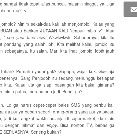
ng sangat tidak tepat alias puncak malam minggu, ya... ga
blo-an-mu? :v
njomblo? Minim sekali-dua kali lah menjomblo. Kalau yang
RIBUAN atau bahkan
JUTAAN
KALI *ampun mblo :v*. Atau
h,
I see your face now!
Wkwkwkwk. Sebenernya, kita itu
dut pandang yang salah loh. Kita melihat kalau jomblo itu
in sebagainya. Itu salah. Mari kita lihat 'jomblo' lebih jauh
at Tuhan? Pernah nyadar gak? Gapapa, wajar kok. Gue aja
 Sebenernya, Sang Penjodoh itu sedang menunggu kesiapan
 kita. Kalau kita ga siap, pasangan kita bakal gimana?
n minta putus, merana pun jadi. Bener ga?
loh. Lo ga harus cepet-cepet bales SMS yang beribu kali
ga ga punya beban seperti orang-orang yang punya pacar,
, jadi kuli angkat waktu belanja di supermarket, dan lain
imu dengan nikmat dan
enjoy
. Bisa nonton TV, bebas ga
AME SEPUASNYA! Seneng bukan?