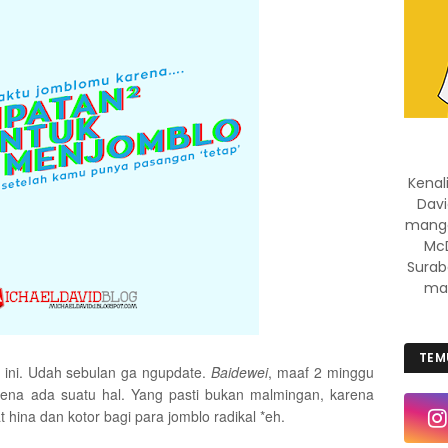
Kenal
Davi
manggi
McD
Surab
mas
TEM
ini. Udah sebulan ga ngupdate.
Baidewei
, maaf 2 minggu
arena ada suatu hal. Yang pasti bukan malmingan, karena
hina dan kotor bagi para jomblo radikal *eh.