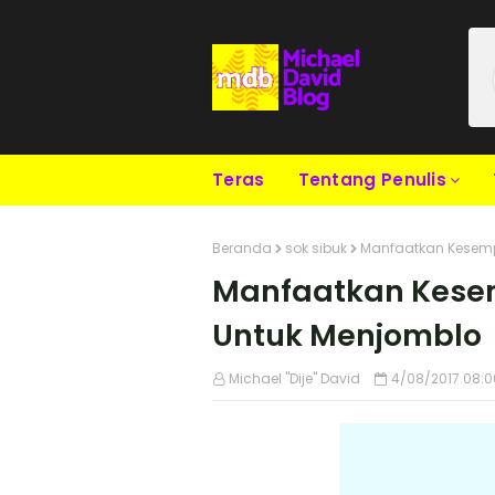
Teras
Tentang Penulis
Beranda
sok sibuk
Manfaatkan Kesem
Manfaatkan Kes
Untuk Menjomblo
Michael "Dije" David
4/08/2017 08:0