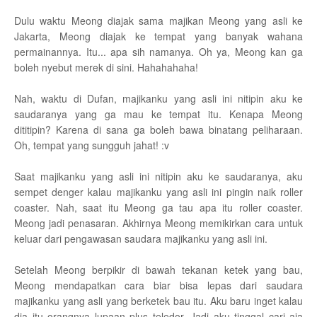
Dulu waktu Meong diajak sama majikan Meong yang asli ke
Jakarta, Meong diajak ke tempat yang banyak wahana
permainannya. Itu... apa sih namanya. Oh ya, Meong kan ga
boleh nyebut merek di sini. Hahahahaha!
Nah, waktu di Dufan, majikanku yang asli ini nitipin aku ke
saudaranya yang ga mau ke tempat itu. Kenapa Meong
dititipin? Karena di sana ga boleh bawa binatang peliharaan.
Oh, tempat yang sungguh jahat! :v
Saat majikanku yang asli ini nitipin aku ke saudaranya, aku
sempet denger kalau majikanku yang asli ini pingin naik roller
coaster. Nah, saat itu Meong ga tau apa itu roller coaster.
Meong jadi penasaran. Akhirnya Meong memikirkan cara untuk
keluar dari pengawasan saudara majikanku yang asli ini.
Setelah Meong berpikir di bawah tekanan ketek yang bau,
Meong mendapatkan cara biar bisa lepas dari saudara
majikanku yang asli yang berketek bau itu. Aku baru inget kalau
dia itu orangnya lupaan plus teledor. Jadi aku tinggal cari aja