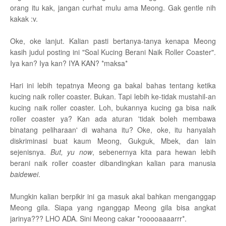
orang itu kak, jangan curhat mulu ama Meong. Gak gentle nih
kakak :v.
Oke, oke lanjut. Kalian pasti bertanya-tanya kenapa Meong
kasih judul posting ini "Soal Kucing Berani Naik Roller Coaster".
Iya kan? Iya kan? IYA KAN? *maksa*
Hari ini lebih tepatnya Meong ga bakal bahas tentang ketika
kucing naik roller coaster. Bukan. Tapi lebih ke-tidak mustahil-an
kucing naik roller coaster. Loh, bukannya kucing ga bisa naik
roller coaster ya? Kan ada aturan 'tidak boleh membawa
binatang peliharaan' di wahana itu? Oke, oke, itu hanyalah
diskriminasi buat kaum Meong, Gukguk, Mbek, dan lain
sejenisnya.
But, yu now
, sebenernya kita para hewan lebih
berani naik roller coaster dibandingkan kalian para manusia
baidewei
.
Mungkin kalian berpikir ini ga masuk akal bahkan menganggap
Meong gila. Siapa yang nganggap Meong gila bisa angkat
jarinya??? LHO ADA. Sini Meong cakar *rooooaaaarrr*.