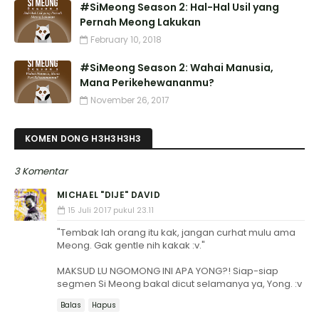
#SiMeong Season 2: Hal-Hal Usil yang
Pernah Meong Lakukan
February 10, 2018
#SiMeong Season 2: Wahai Manusia,
Mana Perikehewananmu?
November 26, 2017
KOMEN DONG H3H3H3H3
3 Komentar
MICHAEL "DIJE" DAVID
15 Juli 2017 pukul 23.11
"Tembak lah orang itu kak, jangan curhat mulu ama
Meong. Gak gentle nih kakak :v."
MAKSUD LU NGOMONG INI APA YONG?! Siap-siap
segmen Si Meong bakal dicut selamanya ya, Yong. :v
Balas
Hapus