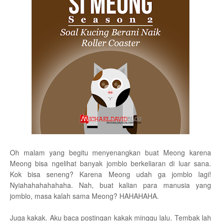
Oh malam yang begitu menyenangkan buat Meong karena
Meong bisa ngelihat banyak jomblo berkeliaran di luar sana.
Kok bisa seneng? Karena Meong udah ga jomblo lagi!
Nyiahahahahahaha. Nah, buat kalian para manusia yang
jomblo, masa kalah sama Meong? HAHAHAHA.
Juga kakak. Aku baca postingan kakak minggu lalu. Tembak lah