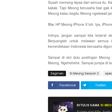
Susah memang lepas dari semua itu. K
kakak. Tapi Meong berusaha biar gak 
Meong kalau begitu Meong ngelewati jam
Btw, HP Meong iPhone X loh. Iya, iPhon
Intinya, jangan sampai kita terjerat
Berjuanglah untuk melawan semua i
kemerdekaan Indonesia berusaha digunca
Sampai di sini dulu postingan Meong ka
Meong. Ngehehehe. Sampai jumpa di la
Segmen
Si Meong Season 2
spec
Facebook
Twitter
DITULIS SAMA
SI ME
Suami dari Kitty. Ayah 