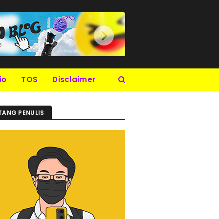
io
TOS
Disclaimer
TANG PENULIS