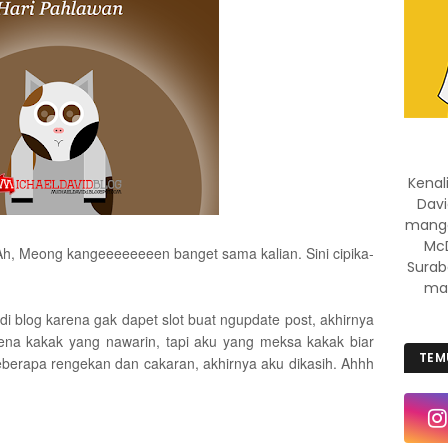
Kenal
Davi
manggi
McD
 Ah, Meong kangeeeeeeeen banget sama kalian. Sini cipika-
Surab
mas
i blog karena gak dapet slot buat ngupdate post, akhirnya
na kakak yang nawarin, tapi aku yang meksa kakak biar
TEM
beberapa rengekan dan cakaran, akhirnya aku dikasih. Ahhh