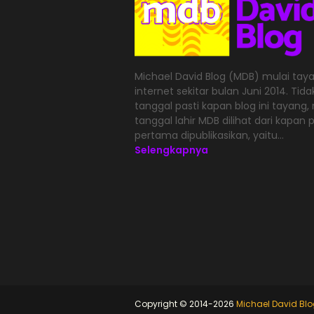
Michael David Blog (MDB) mulai taya
internet sekitar bulan Juni 2014. Tid
tanggal pasti kapan blog ini tayang
tanggal lahir MDB dilihat dari kapan 
pertama dipublikasikan, yaitu...
Selengkapnya
Copyright © 2014-2026
Michael David Bl