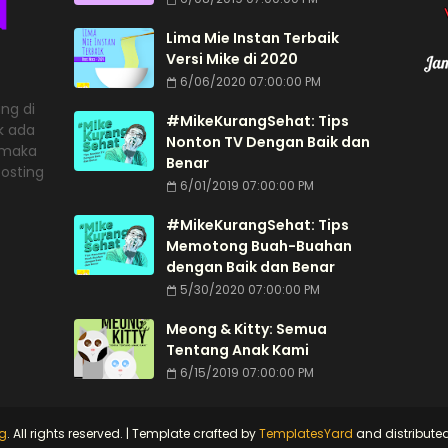
Lima Mie Instan Terbaik
Versi Mike di 2020
6/06/2020 07:00:00 PM
ng di
#MikeKurangSehat: Tips
ak ada
Nonton TV Dengan Baik dan
, maka
Benar
posting
6/01/2019 07:00:00 PM
#MikeKurangSehat: Tips
Memotong Buah-Buahan
dengan Baik dan Benar
5/30/2020 07:00:00 PM
Meong & Kitty: Semua
Tentang Anak Kami
6/15/2019 07:00:00 PM
og
. All rights reserved. | Template crafted by
TemplatesYard
and distribute