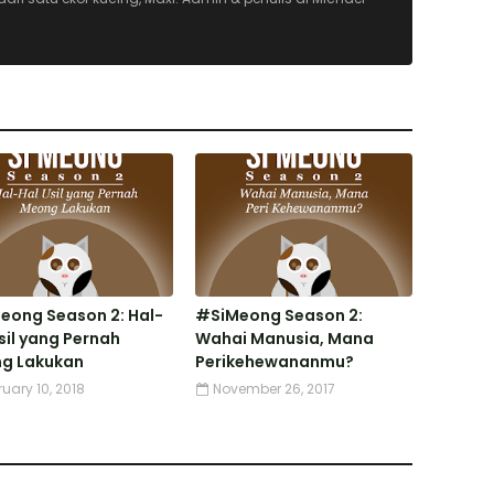
eong Season 2: Hal-
#SiMeong Season 2:
sil yang Pernah
Wahai Manusia, Mana
g Lakukan
Perikehewananmu?
ruary 10, 2018
November 26, 2017