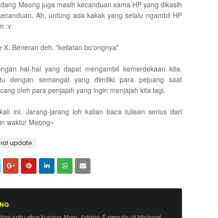
adang Meong juga masih kecanduan sama HP yang dikasih
kecanduan. Ah, untung ada kakak yang selalu ngambil HP
 :v.
e X. Beneran deh. *keliatan bo'ongnya*
 dengan hal-hal yang dapat mengambil kemerdekaan kita.
tu dengan semangat yang dimiliki para pejuang saat
ng oleh para penjajah yang ingin menjajah kita lagi.
li ini. Jarang-jarang loh kalian baca tulisan serius dari
in waktu! Meong~
ial update
ONG
dari satu ekor kucing, Maxi. Admin & penulis di Michael