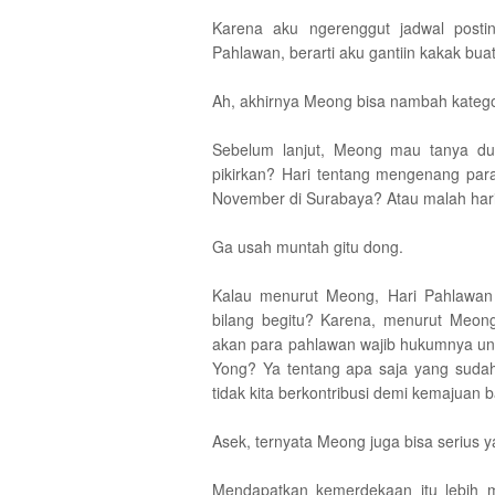
Karena aku ngerenggut jadwal post
Pahlawan, berarti aku gantiin kakak bua
Ah, akhirnya Meong bisa nambah kategori 
Sebelum lanjut, Meong mau tanya du
pikirkan? Hari tentang mengenang par
November di Surabaya? Atau malah har
Ga usah muntah gitu dong.
Kalau menurut Meong, Hari Pahlawan 
bilang begitu? Karena, menurut Meong,
akan para pahlawan wajib hukumnya untu
Yong? Ya tentang apa saja yang sudah
tidak kita berkontribusi demi kemajuan 
Asek, ternyata Meong juga bisa serius ya
Mendapatkan kemerdekaan itu lebih