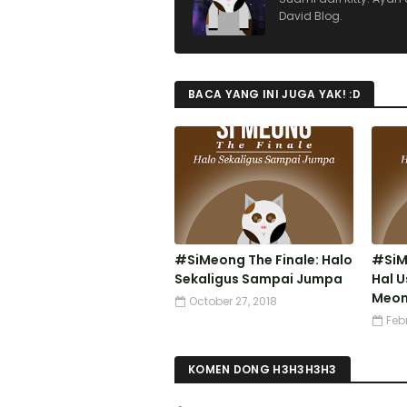
David Blog.
BACA YANG INI JUGA YAK! :D
#SiMeong The Finale: Halo
#SiM
Sekaligus Sampai Jumpa
Hal U
Meon
October 27, 2018
Feb
KOMEN DONG H3H3H3H3