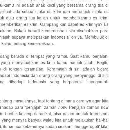
u-kamu ini adalah anak kecil yang bersama orang tua di
gelihat ada sebuah toko es krim dan merengek minta es
uk dulu orang tua kalian untuk membelikanmu es krim.
 memberikan es krim. Gampang kan dapet es krimnya? Es
rdekaan. Bukan berarti kemerdekaan kita disebabkan para
njajah supaya melepaskan Indonesia loh ya. Membujuk di
ng kalau tentang kemerdekaan.
ang berada di tempat yang ramai. Saat kamu berjalan,
 yang menyebabkan es krim kamu hampir jatuh. Begitu
 di tengah keramaian. Keramaian di sini adalah bicara
adapi Indonesia dan orang-orang yang menyenggol di sini
ng dihadapi Indonesia yang berpotensi 'mengambil'
entang masalahnya, tapi tentang gimana caranya agar kita
rhadap para 'penjajah' zaman
now
. Penjajah zaman now
am bentuk kelompok radikal, bisa dalam bentuk terorisme,
i yang menyita banyak waktu kita untuk melakukan hal-hal
i, itu semua sebenernya sudah seakan 'menggerogoti' kita.