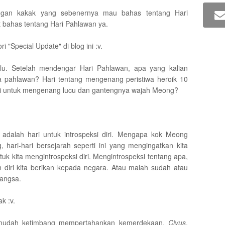
ingan kakak yang sebenernya mau bahas tentang Hari
t bahas tentang Hari Pahlawan ya.
"Special Update" di blog ini :v.
lu. Setelah mendengar Hari Pahlawan, apa yang kalian
a pahlawan? Hari tentang mengenang peristiwa heroik 10
i untuk mengenang lucu dan gantengnya wajah Meong?
adalah hari untuk introspeksi diri. Mengapa kok Meong
 hari-hari bersejarah seperti ini yang mengingatkan kita
k kita mengintrospeksi diri. Mengintrospeksi tentang apa,
 diri kita berikan kepada negara. Atau malah sudah atau
bangsa.
k :v.
 mudah ketimbang mempertahankan kemerdekaan.
Ciyus
.