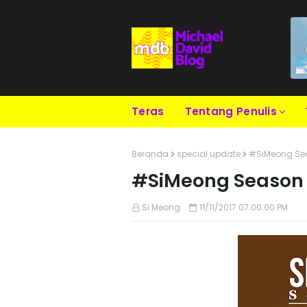
Teras
Tentang Penulis
Beranda
special update
#SiMeong Sea
#SiMeong Season 
Si Meong
11/11/2017 07:00:00 PM