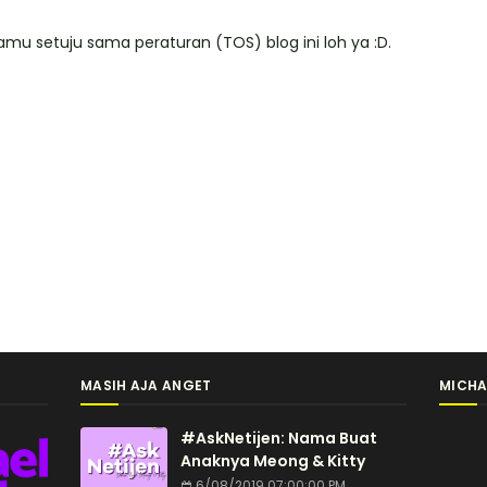
mu setuju sama peraturan (TOS) blog ini loh ya :D.
MASIH AJA ANGET
MICHA
#AskNetijen: Nama Buat
Anaknya Meong & Kitty
6/08/2019 07:00:00 PM