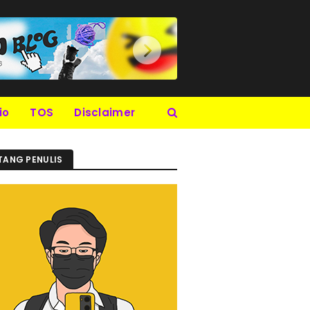
io
TOS
Disclaimer
TANG PENULIS