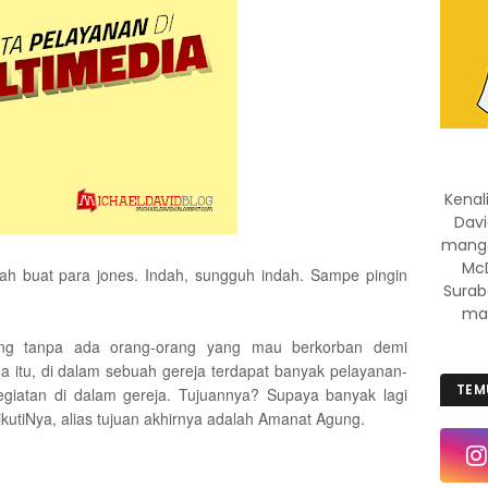
Kenal
Davi
manggi
McD
h buat para jones. Indah, sungguh indah. Sampe pingin
Surab
mas
ang tanpa ada orang-orang yang mau berkorban demi
a itu, di dalam sebuah gereja terdapat banyak pelayanan-
TEM
giatan di dalam gereja. Tujuannya? Supaya banyak lagi
utiNya, alias tujuan akhirnya adalah Amanat Agung.