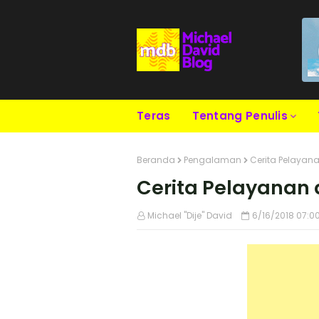
Teras
Tentang Penulis
Beranda
Pengalaman
Cerita Pelayana
Cerita Pelayanan 
Michael "Dije" David
6/16/2018 07:0