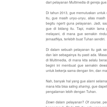
dari pelayanan Multimedia di gereja gue
Di tahun 2013, gue memutuskan untuk m
itu, gue masih
unyu-unyu
, alias masih
begitu ngerti guna pelayanan. Jadi, 
gue di bidang itu. Tapi, makin lam
melayani, di mana gue semakin rindu 
jemaatNya, terlebih buat Tuhan sendiri.
Di dalam sebuah pelayanan itu gak 
dan lain sebagainya itu pasti ada. Masal
di Multimedia, di mana kita selalu ber
begini ini membuat gue semakin dew
untuk bekerja sama dengan tim, dan mas
Nah, banyak hal yang gue alami selama 
mana kita bisa saling
sharing
, gue dape
pengalaman lebih dengan Tuhan.
Down
dalam pelayanan?
Of course
, pe