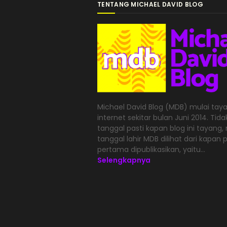
TENTANG MICHAEL DAVID BLOG
Michael David Blog (MDB) mulai taya
internet sekitar bulan Juni 2014. Tid
tanggal pasti kapan blog ini tayang
tanggal lahir MDB dilihat dari kapan 
pertama dipublikasikan, yaitu...
Selengkapnya