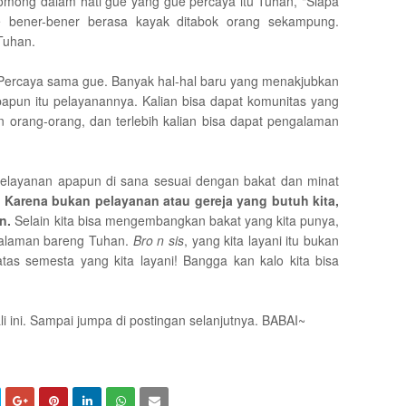
ngomong dalam hati gue yang gue percaya itu Tuhan, "Siapa
 bener-bener berasa kayak ditabok orang sekampung.
Tuhan.
 Percaya sama gue. Banyak hal-hal baru yang menakjubkan
papun itu pelayanannya. Kalian bisa dapat komunitas yang
orang-orang, dan terlebih kalian bisa dapat pengalaman
 pelayanan apapun di sana sesuai dengan bakat dan minat
?
Karena bukan pelayanan atau gereja yang butuh kita,
n.
Selain kita bisa mengembangkan bakat yang kita punya,
ngalaman bareng Tuhan.
Bro
n sis
, yang kita layani itu bukan
atas semesta yang kita layani! Bangga kan kalo kita bisa
li ini. Sampai jumpa di postingan selanjutnya. BABAI~