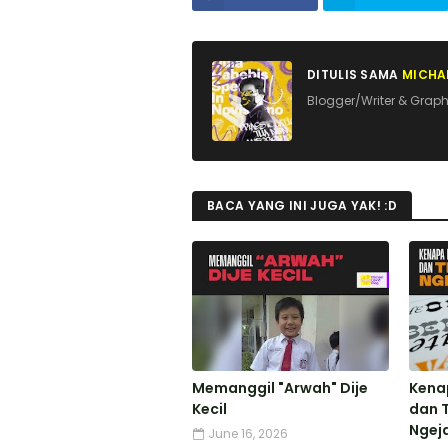
DITULIS SAMA
MICHAE
Blogger/Writer & Graph
BACA YANG INI JUGA YAK! :D
Memanggil "Arwah" Dije
Kenap
Kecil
dan T
Ngej
June 16, 2026