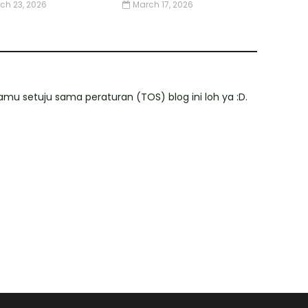
ch 23, 2026
March 17, 2026
mu setuju sama peraturan (TOS) blog ini loh ya :D.