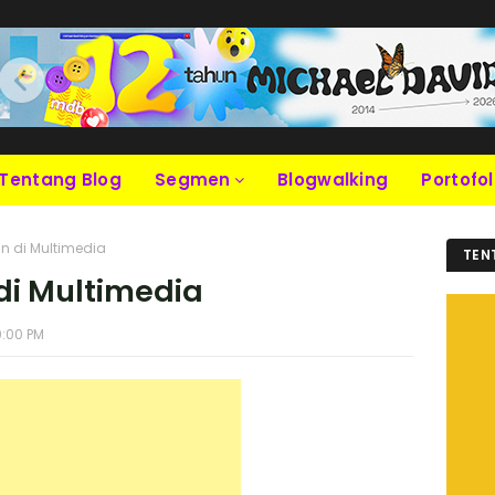
Tentang Blog
Segmen
Blogwalking
Portofol
n di Multimedia
TEN
di Multimedia
0:00 PM