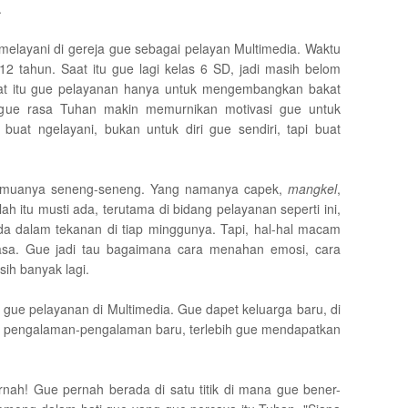
.
elayani di gereja gue sebagai pelayan Multimedia. Waktu
 12 tahun. Saat itu gue lagi kelas 6 SD, jadi masih belom
saat itu gue pelayanan hanya untuk mengembangkan bakat
a gue rasa Tuhan makin memurnikan motivasi gue untuk
buat ngelayani, bukan untuk diri gue sendiri, tapi buat
semuanya seneng-seneng. Yang namanya capek,
mangkel
,
ah itu musti ada, terutama di bidang pelayanan seperti ini,
ada dalam tekanan di tiap minggunya. Tapi, hal-hal macam
asa. Gue jadi tau bagaimana cara menahan emosi, cara
ih banyak lagi.
gue pelayanan di Multimedia. Gue dapet keluarga baru, di
t pengalaman-pengalaman baru, terlebih gue mendapatkan
rnah! Gue pernah berada di satu titik di mana gue bener-