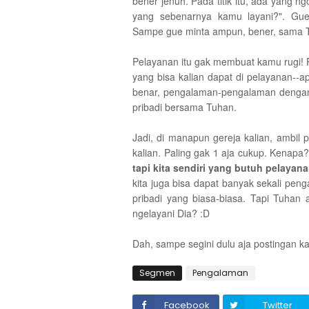
bener jenuh. Pada titik itu, ada yang 
yang sebenarnya kamu layani?". Gue
Sampe gue minta ampun, bener, sama 
Pelayanan itu gak membuat kamu rugi!
yang bisa kalian dapat di pelayanan--a
benar, pengalaman-pengalaman dengan 
pribadi bersama Tuhan.
Jadi, di manapun gereja kalian, ambil
kalian. Paling gak 1 aja cukup. Kenapa
tapi kita sendiri yang butuh pelayana
kita juga bisa dapat banyak sekali pe
pribadi yang biasa-biasa. Tapi Tuhan 
ngelayani Dia? :D
Dah, sampe segini dulu aja postingan ka
Segmen
Pengalaman
Facebook
Twitter