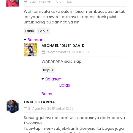
17 Agustus 2018 pukul 14.46
Wah ternyata kaka satu ini bisa membuat puisi untuk
ibu yaaa.. so sweet puisinya,, request donk puisi
untuk sang pujaan hati ya hihi
Balas
Hapus
Balasan
MICHAEL "DIJE" DAVID
1 September 2018 pukul 18.51
WAKAKAKA siap siap...
Hapus
Balasan
Balas
Balas
ONIX OCTARINA
21 Agustus 2018 pukul 12.25
Sesungguhnya Ibu pertiwi ini napasnya darimana ya :
( wkwkwk
Tapi-tapi men-subjek-kan Indonesia itu bagus juga