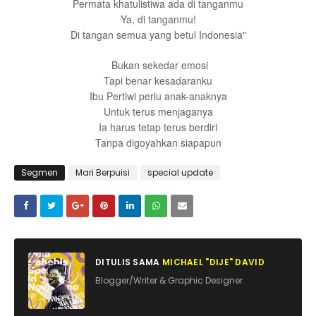
Permata khatulistiwa ada di tanganmu
Ya, di tanganmu!
Di tangan semua yang betul Indonesia"
Bukan sekedar emosi
Tapi benar kesadaranku
Ibu Pertiwi perlu anak-anaknya
Untuk terus menjaganya
Ia harus tetap terus berdiri
Tanpa digoyahkan siapapun
Segmen
Mari Berpuisi
special update
DITULIS SAMA
MICHAEL "DIJE" DAVID
Blogger/Writer & Graphic Designer.