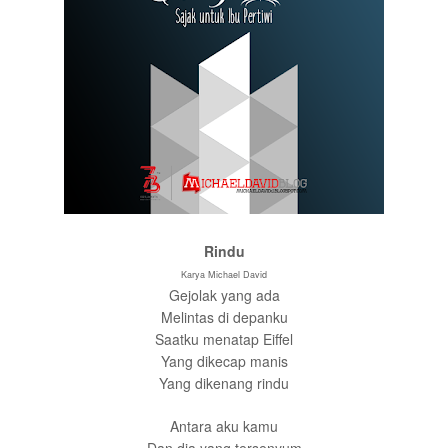
Rindu
Karya Michael David
Gejolak yang ada
Melintas di depanku
Saatku menatap Eiffel
Yang dikecap manis
Yang dikenang rindu
Antara aku kamu