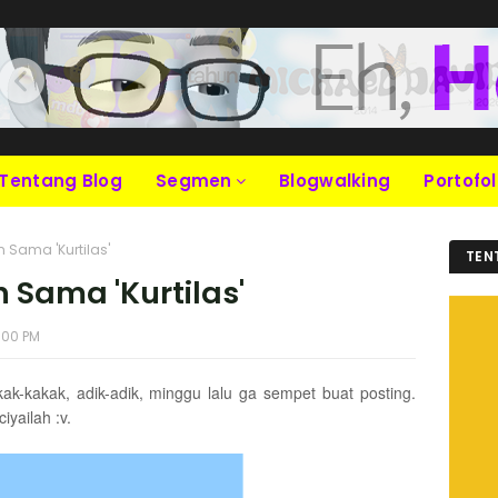
Tentang Blog
Segmen
Blogwalking
Portofol
Sama 'Kurtilas'
TEN
Sama 'Kurtilas'
:00 PM
k-kakak, adik-adik, minggu lalu ga sempet buat posting.
yailah :v.