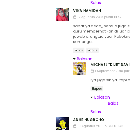
Balas
VIKA HAMIDAH
17 Agustus 2018 pukul 14.47
sabar ya dede,, semua juga 
guru memperhatikan di luar 
jawab orangtua yaa.. Pokoknya 
semangat
Balas
Hapus
Balasan
MICHAEL "DIJE" DAV
1 September 2018 puku
Iya juga sih ya.. tap
Hapus
Balasan
Balas
Balas
ADHE NUGROHO
19 Agustus 2018 pukul 00.48