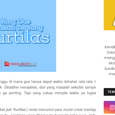
Kenal
Davi
manggi
McD
Surab
mas
ggu di mana gue hanya dapet waktu istirahat rata-rata 1
ek.
Deadline
merajalela, dari yang masalah sekolah sampe
TEM
e ga penting. Tapi yang cukup menyita waktu ya tugas
at jadi 'Kurtilas') revisi menuntut para murid untuk mantap