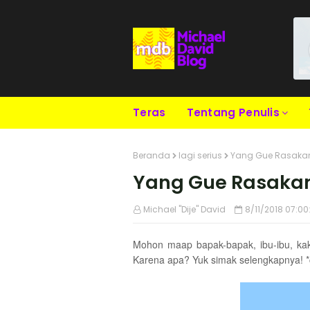
Teras
Tentang Penulis
Beranda
lagi serius
Yang Gue Rasakan 
Yang Gue Rasakan 
Michael "Dije" David
8/11/2018 07:00
Mohon maap bapak-bapak, ibu-ibu, kaka
Karena apa? Yuk simak selengkapnya! *ci