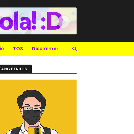
io
TOS
Disclaimer
TANG PENULIS