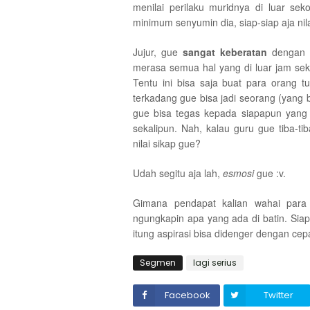
menilai perilaku muridnya di luar sek
minimum senyumin dia, siap-siap aja nila
Jujur, gue
sangat keberatan
dengan a
merasa semua hal yang di luar jam se
Tentu ini bisa saja buat para orang 
terkadang gue bisa jadi seorang (yang b
gue bisa tegas kepada siapapun yang
sekalipun. Nah, kalau guru gue tiba-ti
nilai sikap gue?
Udah segitu aja lah,
esmosi
gue :v.
Gimana pendapat kalian wahai para
ngungkapin apa yang ada di batin. Siap
itung aspirasi bisa didenger dengan cep
Segmen
lagi serius
Facebook
Twitter