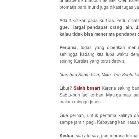
di akademik maupun akhlak. Oleh karena
otomatis para murid juga dikasi tugas 
Ada 2 kritikan pada Kurtilas. Perlu dicat
gue. Hargai pendapat orang lain,
J
kalau tidak bisa menerima pendapat o
Pertama
, tugas yang diberikan menunt
sehingga kadang kita lupa waktu den
seiring Kurtilas yang terus direvisi.
*kan hari Sabtu bisa, Mike. Toh Sabtu k
Libur?
Salah besar!
Karena saking banya
Sabtu-pun jadi korban. Mau ga mau, suk
malam minggu
jones
.
Gue pernah, untuk pertama kalinya da
sampe jam 1 pagi. Kebayang kan, rasan
Kedua
,
sorry to say
, gue merasa termat