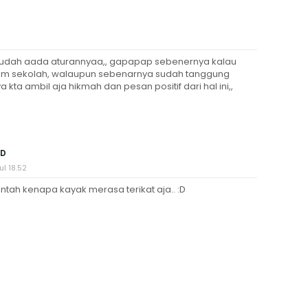
sudah aada aturannyaa,, gapapap sebenernya kalau
jam sekolah, walaupun sebenarnya sudah tanggung
kta ambil aja hikmah dan pesan positif dari hal ini,,
ID
l 18.52
i entah kenapa kayak merasa terikat aja.. :D