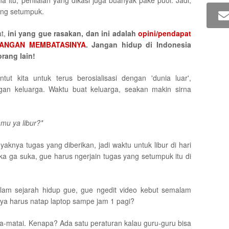
 itu, penilaian yang dikasi juga buanyak pake puol. Jadi,
yang setumpu
k.
at,
ini yang gue rasakan, dan ini adalah
opini/pendapat
ANGAN MEMBATASINYA
. Jangan hidup di Indonesia
rang lain!
ut kita untuk terus berosialisasi dengan 'dunia luar',
gan keluarga. Waktu buat keluarga, seakan makin sirna
amu ya libur?*
knya tugas yang diberikan, jadi waktu untuk libur di hari
a ga suka, gue harus ngerjain tugas yang setumpuk itu di
lam sejarah hidup gue, gue ngedit video kebut semalam
ya harus natap laptop sampe jam 1 pagi?
a-matai. Kenapa? Ada satu peraturan kalau guru-guru bisa