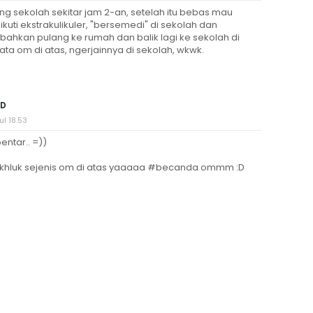
ng sekolah sekitar jam 2-an, setelah itu bebas mau
kuti ekstrakulikuler, "bersemedi" di sekolah dan
bahkan pulang ke rumah dan balik lagi ke sekolah di
ta om di atas, ngerjainnya di sekolah, wkwk.
ID
l 18.53
ntar.. =))
khluk sejenis om di atas yaaaaa #becanda ommm :D