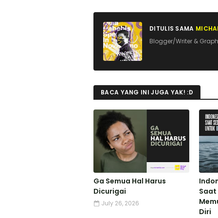
DITULIS SAMA
MICHAE
Blogger/Writer & Graph
BACA YANG INI JUGA YAK! :D
Ga Semua Hal Harus
Indon
Dicurigai
Saat
Memu
July 26, 2026
Diri