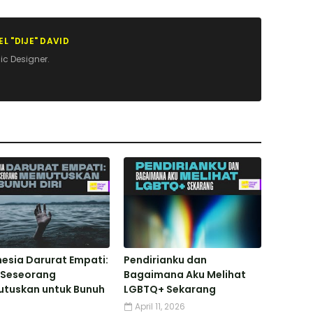
L "DIJE" DAVID
ic Designer.
esia Darurat Empati:
Pendirianku dan
 Seseorang
Bagaimana Aku Melihat
tuskan untuk Bunuh
LGBTQ+ Sekarang
April 11, 2026