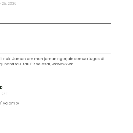
 25, 2026
li nak. Jaman om mah jaman ngerjain semua tugas di
i, nanti tau-tau PR selesai, wkwkwkwk
ID
 23.11
' ya om :v