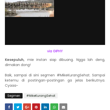
via GIPHY
Kesepuluh,
mie instan siap dibuang. Ngga lah deng,
dimakan dong!
Baik, sampai di sini segmen #MikeKurangSehat. Sampai
ketemu di postingan-postingan ga jelas berikutnya.
Cyaaa~
Segmen
#MikeKurangSehat