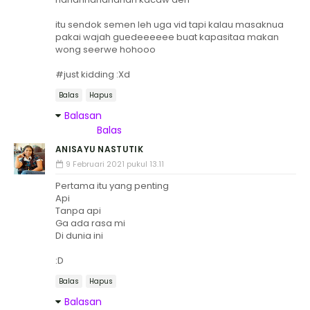
itu sendok semen leh uga vid tapi kalau masaknua
pakai wajah guedeeeeee buat kapasitaa makan
wong seerwe hohooo
#just kidding :Xd
Balas
Hapus
Balasan
Balas
ANISAYU NASTUTIK
9 Februari 2021 pukul 13.11
Pertama itu yang penting
Api
Tanpa api
Ga ada rasa mi
Di dunia ini
:D
Balas
Hapus
Balasan