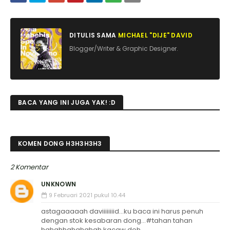
DITULIS SAMA
MICHAEL "DIJE" DAVID
Blogger/Writer & Graphic Designer.
BACA YANG INI JUGA YAK! :D
KOMEN DONG H3H3H3H3
2 Komentar
UNKNOWN
9 Februari 2021 pukul 10.44
astagaaaaah daviiiiiiiid...ku baca ini harus penuh
dengan stok kesabaran dong...#tahan tahan
hahahhahahahah kacaw deh