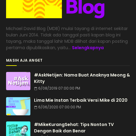
Michael David Blog (MDB) mulai tayang di internet sekitar
bulan Juni 2014. Tidak ada tanggal pasti kapan blog ini
tayang, maka tanggal lahir MDB dilihat dari kapan posting
pertama dipublikasikan, yaitu...
Selengkapnya
MASIH AJA ANGET
#AskNetijen: Nama Buat Anaknya Meong &
Kitty
6/08/2019 07:00:00 PM
Lima Mie Instan Terbaik Versi Mike di 2020
6/06/2020 07:00:00 PM
#MikeKurangSehat: Tips Nonton TV
Dengan Baik dan Benar