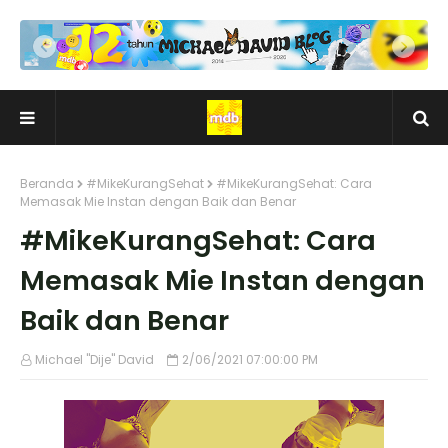
Beranda
#MikeKurangSehat
#MikeKurangSehat: Cara
Memasak Mie Instan dengan Baik dan Benar
#MikeKurangSehat: Cara
Memasak Mie Instan dengan
Baik dan Benar
Michael "Dije" David
2/06/2021 07:00:00 PM