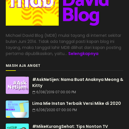
Michael David Blog (MDB) mulai tayang di internet sekitar
bulan Juni 2014. Tidak ada tanggal pasti kapan blog ini
tayang, maka tanggal lahir MDB dilihat dari kapan posting
pertama dipublikasikan, yaitu...
Selengkapnya
MASIH AJA ANGET
#AskNetijen: Nama Buat Anaknya Meong &
Kitty
6/08/2019 07:00:00 PM
Lima Mie Instan Terbaik Versi Mike di 2020
6/06/2020 07:00:00 PM
#MikeKurangSehat: Tips Nonton TV