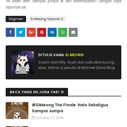
Ya udah deh, sampai jumpa di lain kesempatan! Jangan lupa
opornya ya.
Segmen
Si Meong Season 2
DITULIS SAMA
SI MEONG
Suami dari Kitty. Ayah dari satu ekor kucing,
Maxi. Admin & penulis di Michael David Blog.
BACA YANG INI JUGA YAK! :D
#SiMeong The Finale: Halo Sekaligus
Sampai Jumpa
October 27, 2018