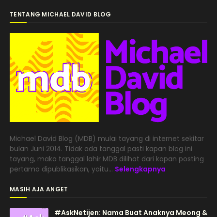
TENTANG MICHAEL DAVID BLOG
Michael David Blog (MDB) mulai tayang di internet sekitar
bulan Juni 2014. Tidak ada tanggal pasti kapan blog ini
tayang, maka tanggal lahir MDB dilihat dari kapan posting
pertama dipublikasikan, yaitu...
Selengkapnya
MASIH AJA ANGET
#AskNetijen: Nama Buat Anaknya Meong &