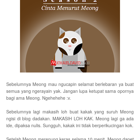
Sebelumnya Meong mau ngucapin selamat berlebaran ya buat
semua yang ngerayain yak. Jangan lupa ketupat sama opornya
bagi ama Meong. Ngehehehe :v.
Sebelumnya lagi makasih loh buat kakak yang suruh Meong
ngisi di blog dadakan. MAKASIH LOH KAK. Meong lagi ga ada
ide, dipaksa nulis. Sungguh, kakak ini tidak berperikucingan kok.
Setelah Meong merenung keras selama 10 menit, Meong dapet