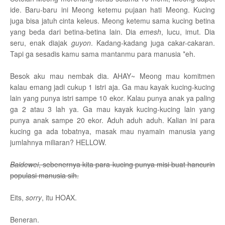
ide. Baru-baru ini Meong ketemu pujaan hati Meong. Kucing
juga bisa jatuh cinta keleus. Meong ketemu sama kucing betina
yang beda dari betina-betina lain. Dia
emesh
, lucu, imut. Dia
seru, enak diajak
guyon
. Kadang-kadang juga cakar-cakaran.
Tapi ga sesadis kamu sama mantanmu para manusia *eh.
Besok aku mau nembak dia. AHAY~ Meong mau komitmen
kalau emang jadi cukup 1 istri aja. Ga mau kayak kucing-kucing
lain yang punya istri sampe 10 ekor. Kalau punya anak ya paling
ga 2 atau 3 lah ya. Ga mau kayak kucing-kucing lain yang
punya anak sampe 20 ekor. Aduh aduh aduh. Kalian ini para
kucing ga ada tobatnya, masak mau nyamain manusia yang
jumlahnya miliaran? HELLOW.
Baidewei
, sebenernya kita para kucing punya misi buat hancurin
populasi manusia sih.
Eits,
sorry
, itu HOAX.
Beneran.