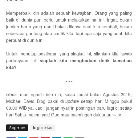
Memperbaiki diri adalah sebuah kewajiban. Orang yang paling
baik di dunia pun perlu untuk melakukan hal ini. Ingat, bukan
jumlah harta yang nanti bakal ditanya saat kita kembali, bukan
seberapa ganteng atau cantik kita, tapi apa saja yang udah kita
perbuat di dunia ini.
Untuk menutup postingan yang singkat ini, silahkan kita jawab
pertanyaan ini:
si
apkah kita menghadapi detik kematian
kita?
- - -
Gaes,
mau ngasih info nih, kalau mulai bulan Agustus 2019,
Michael David Blog bakal di-
update
setiap hari Minggu pukul
09.00 WIB ya. Jadi, jangan nyari'in postingan baru lagi di setiap
hari Sabtu malem yak! Gue mau malmingan duluuuuu~~ :v
Segmen
lagi serius