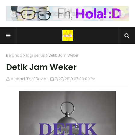
Beranda
lagi serius
Detik Jam Weker
Detik Jam Weker
Michael "Dije" David
7/27/2019 07:00:00 PM