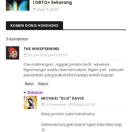
LGBTQ+ Sekarang
April 11, 2026
KOMEN DONG H3H3H3H3
5 Komentar
THE WHISPERWIND
30 Juli 2019 pukul 23.06
Cie malmingan.. nggak jomblo brrti.. wkwkwk
Ngomongin waktu dan kematian. Ngeri yah.. sebuah
penantian yang bakal kita hadapi entah kapan...
Balas
Hapus
Balasan
MICHAEL "DIJE" DAVID
21 Desember 2019 pukul 23.00
Masi jomblo saia hahahaha.
Sebenernya gak bakal ngeri kalo kita siap
:D.