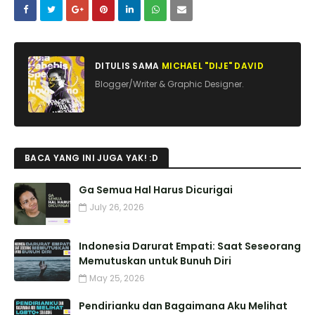
DITULIS SAMA
MICHAEL "DIJE" DAVID
Blogger/Writer & Graphic Designer.
BACA YANG INI JUGA YAK! :D
Ga Semua Hal Harus Dicurigai
July 26, 2026
Indonesia Darurat Empati: Saat Seseorang
Memutuskan untuk Bunuh Diri
May 25, 2026
Pendirianku dan Bagaimana Aku Melihat