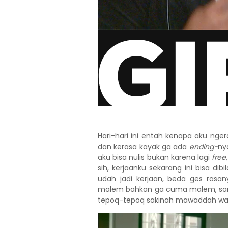
Hari-hari ini entah kenapa aku nge
dan kerasa kayak ga ada
ending-
nya
aku bisa nulis bukan karena lagi
free
sih, kerjaanku sekarang ini bisa di
udah jadi kerjaan, beda ges rasan
malem bahkan ga cuma malem, samp
tepoq-tepoq sakinah mawaddah wara