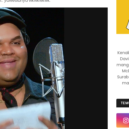
..
yaweslahya
wkwkwkwk.
Kenal
Davi
manggi
McD
Surab
mas
TEM