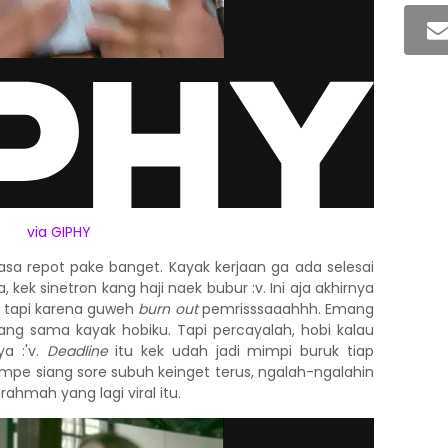
via GIPHY
rasa repot pake banget. Kayak kerjaan ga ada selesai
, kek sinetron kang haji naek bubur :v. Ini aja akhirnya
, tapi karena guweh
burn out
pemrisssaaahhh. Emang
bilang sama kayak hobiku. Tapi percayalah, hobi kalau
ya :'v.
Deadline
itu kek udah jadi mimpi buruk tiap
e siang sore subuh keinget terus, ngalah-ngalahin
hmah yang lagi viral itu.