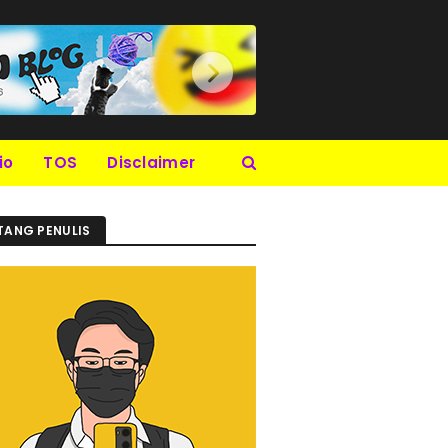
io
TOS
Disclaimer
TANG PENULIS