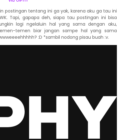
via GIPHY
n postingan tentang ini ga yak, karena aku ga tau ini
. Tapi, gapapa deh, siapa tau postingan ini bisa
kin lagi ngelaluin hal yang sama dengan aku,
t temen-temen biar jangan sampe hal yang sama
uwwwweeeehhhhh? :D *sambil nodong pisau buah :v.