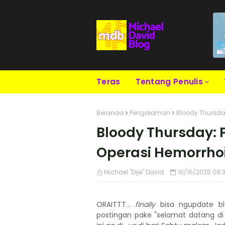
Teras
Tentang Penulis
Beranda
Pengalaman
Bloody Thursda
Bloody Thursday:
Operasi Hemorrho
Michael "Dije" David
10/16/2025 09:
ORAITTT...
finally
bisa ngupdate blo
postingan pake "selamat datang d