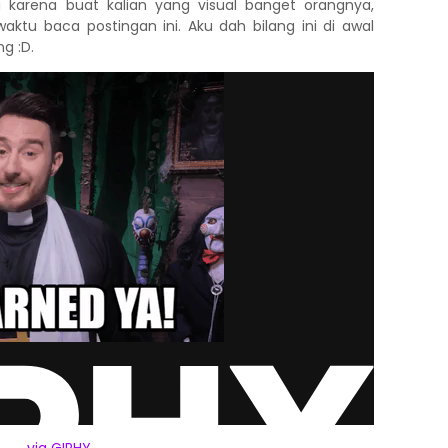
karena buat kalian yang visual banget orangnya,
 waktu baca postingan ini. Aku dah bilang ini di awal
g :D.