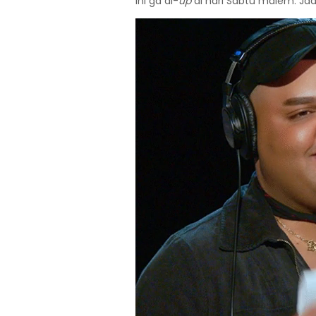
ini ga di-
up
di hari Sabtu malem. Jadi