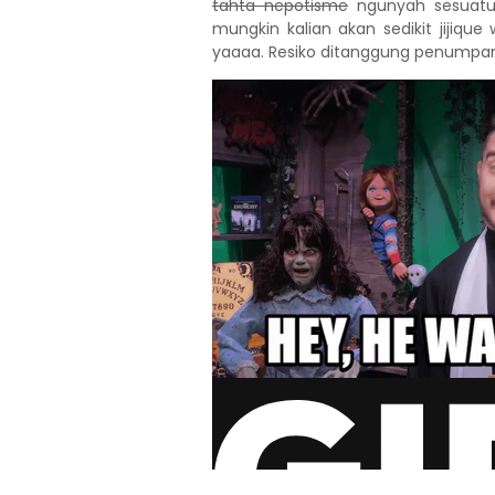
tahta nepotisme
ngunyah sesuatu 
mungkin kalian akan sedikit jijique
yaaaa. Resiko ditanggung penumpan