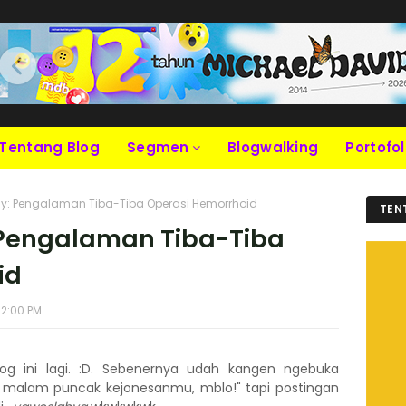
Tentang Blog
Segmen
Blogwalking
Portofol
y: Pengalaman Tiba-Tiba Operasi Hemorrhoid
TEN
 Pengalaman Tiba-Tiba
id
32:00 PM
g ini lagi. :D. Sebenernya udah kangen ngebuka
i malam puncak kejonesanmu, mblo!" tapi postingan