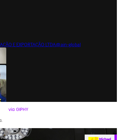
via GIPHY
a.